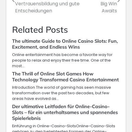
navigation
Vertrauensbildung und gute
Big Win
Entscheidungen
Awaits
Related Posts
The ultimate Guide to Online Casino Slots: Fun,
Excitement, and Endless Wins
Online entertainment has become a favorite way for
people to relax and enjoy their free time. One of the
most…
The Thrill of Online Slot Games How
Technology Transformed Casino Entertainment
Introduction The world of gaming has seen massive
transformation over the past two decades, but few
areas have evolved as…
Der ultimative Leitfaden für Online-Casino-
Slots – für ein unterhaltsames und spannendes
Spielerlebnis
Einführung in Online-Casino-SlotsOnline-Casino-Slots
gehören zu den beliebtesten Formen der Online-