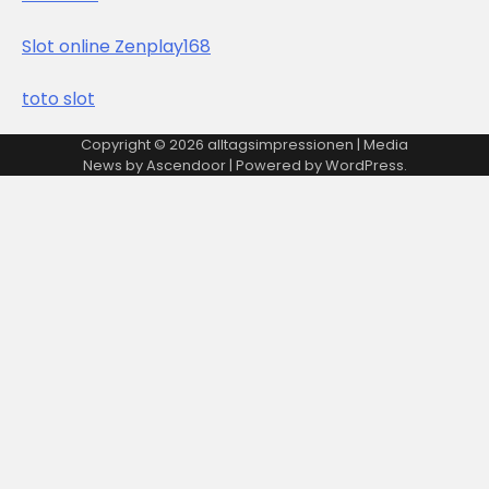
Slot online Zenplay168
toto slot
Copyright © 2026
alltagsimpressionen
| Media
News by
Ascendoor
| Powered by
WordPress
.