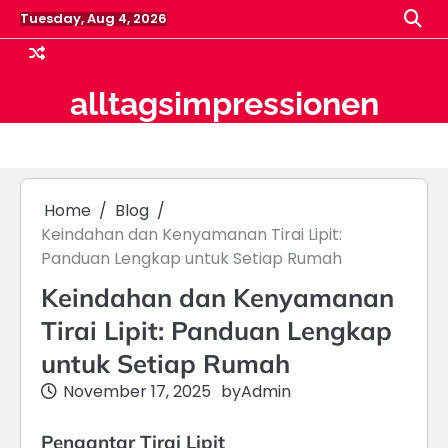
Skip
Tuesday, Aug 4, 2026
to
content
alltagsimpressionen
Home
Blog
Keindahan dan Kenyamanan Tirai Lipit:
Panduan Lengkap untuk Setiap Rumah
Keindahan dan Kenyamanan
Tirai Lipit: Panduan Lengkap
untuk Setiap Rumah
November 17, 2025
by
Admin
Pengantar Tirai Lipit